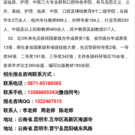
设临床、护理、中医三大专业群和口腔特色学院，有马克思主义、公
共、基础、护理、临床、中医、口腔及继续教育8个二级学院，在籍
学生3万余人；校内专任教师898人，外聘专家184人，行业导师230
人。中级及以上职称教师460余人，其中教授及副教授217人。
02、近3年来先后获得国家级办学成果奖1项、省市级办学成果奖
13项，师生参加国家级和省级技能大赛，先后荣获特等奖2项、一等
奖94项、二等奖191项、三等奖342项；主持各级科研项目70余项，
发表学术论文260余篇，编写出版教材180余部。
招生报名咨询联系方式：
联系电话：
0871-65186565
联系手机：
13368805343
(微信同号)
报名咨询QQ：
1522487515
联系人：李老师 周老师 陈老师
地址：云南省.昆明市.五华区高新区海源寺
地址：云南省.昆明市.晋宁县昆阳镇东凤路